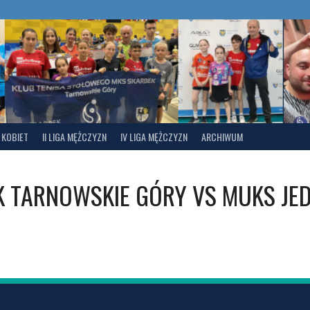
A KOBIET
II LIGA MĘŻCZYZN
IV LIGA MĘŻCZYZN
ARCHIWUM
K TARNOWSKIE GÓRY
VS
MUKS JE