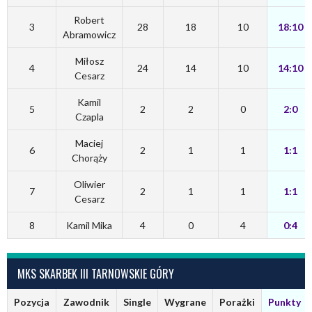
Robert
3
28
18
10
18:10
Abramowicz
Miłosz
4
24
14
10
14:10
Cesarz
Kamil
5
2
2
0
2:0
Czapla
Maciej
6
2
1
1
1:1
Chorąży
Oliwier
7
2
1
1
1:1
Cesarz
8
Kamil Mika
4
0
4
0:4
MKS SKARBEK III TARNOWSKIE GÓRY
Pozycja
Zawodnik
Single
Wygrane
Porażki
Punkty