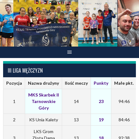
Skip
to
content
III LIGA MĘŻCZYZN
Pozycja
Nazwa drużyny
Ilość meczy
Punkty
Małe pkt.
MKS Skarbek II
1
Tarnowskie
14
23
94:46
Góry
2
KS Unia Kalety
13
19
84:46
LKS Grom
3
Złota Dama
13
18
92:38