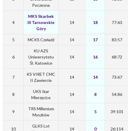
Poczesna
MKS Skarbek
4
III Tarnowskie
14
18
77:63
Góry
5
MCKS Czeladź
14
17
83:57
KU AZS
6
Uniwersytetu
14
16
68:72
Śl. Katowice
KS VIRET CMC
7
14
14
73:67
II Zawiercie
UKS Ikar
8
14
8
54:86
Mierzęcice
TRS Millenium
9
14
5
39:101
Myszków
GLKS Lot
10
14
0
26:114