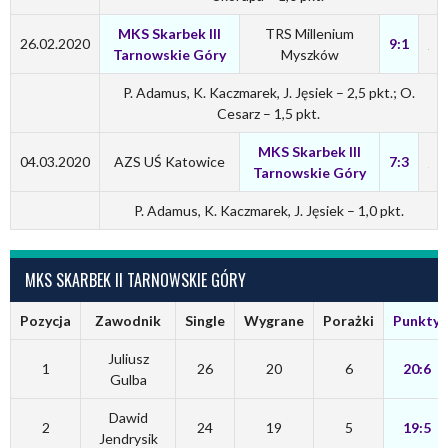
MKS Skarbek III
TRS Millenium
26.02.2020
9:1
Tarnowskie Góry
Myszków
P. Adamus, K. Kaczmarek, J. Jęsiek – 2,5 pkt.; O.
Cesarz – 1,5 pkt.
MKS Skarbek III
04.03.2020
AZS UŚ Katowice
7:3
Tarnowskie Góry
P. Adamus, K. Kaczmarek, J. Jęsiek – 1,0 pkt.
MKS SKARBEK II TARNOWSKIE GÓRY
Pozycja
Zawodnik
Single
Wygrane
Porażki
Punkty
Juliusz
1
26
20
6
20:6
Gulba
Dawid
2
24
19
5
19:5
Jendrysik