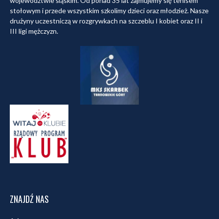
województwie śląskim. Od ponad 35 lat zajmujemy się tenisem
stołowym i przede wszystkim szkolimy dzieci oraz młodzież. Nasze
drużyny uczestniczą w rozgrywkach na szczeblu I kobiet oraz II i
III ligi mężczyzn.
ZNAJDŹ NAS