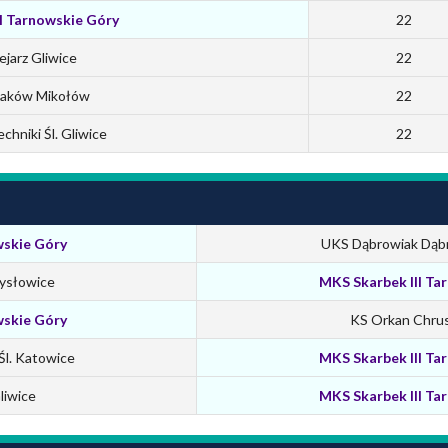
I Tarnowskie Góry
22
jarz Gliwice
22
jaków Mikołów
22
chniki Śl. Gliwice
22
skie Góry
UKS Dąbrowiak Dąb
Mysłowice
MKS Skarbek III Ta
skie Góry
KS Orkan Chru
l. Katowice
MKS Skarbek III Ta
liwice
MKS Skarbek III Ta