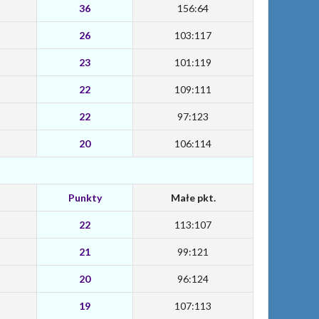
36
156:64
26
103:117
23
101:119
22
109:111
22
97:123
20
106:114
Punkty
Małe pkt.
22
113:107
21
99:121
20
96:124
19
107:113