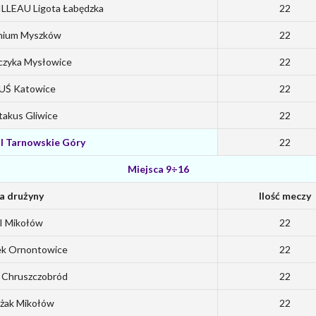
LLEAU Ligota Łabędzka
22
enium Myszków
22
jczyka Mysłowice
22
UŚ Katowice
22
takus Gliwice
22
II Tarnowskie Góry
22
Miejsca 9÷16
 drużyny
Ilość meczy
I Mikołów
22
k Ornontowice
22
 Chruszczobród
22
ażak Mikołów
22