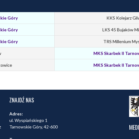
kie Góry
KKS Kolejarz Gli
kie Góry
LKS 45 Bujaków M
kie Góry
TRS Millenium My
w
MKS Skarbek II Tarno
towice
MKS Skarbek II Tarno
ZNAJDŹ NAS
Adres:
ul. Wyspiańskiego 1
MED
z
Tarnowskie Góry, 42-600