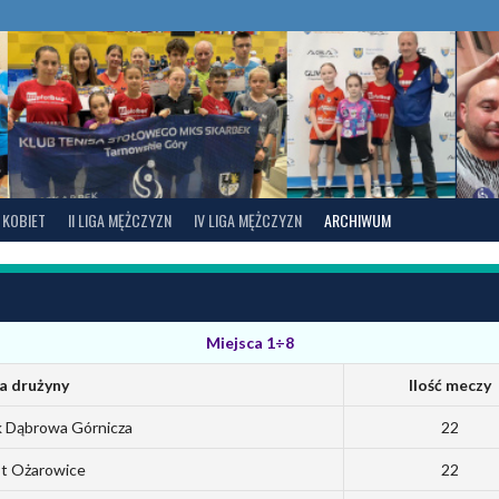
A KOBIET
II LIGA MĘŻCZYZN
IV LIGA MĘŻCZYZN
ARCHIWUM
Miejsca 1÷8
 drużyny
Ilość meczy
 Dąbrowa Górnicza
22
st Ożarowice
22