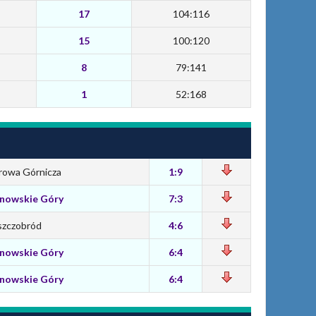
17
104:116
15
100:120
8
79:141
1
52:168
rowa Górnicza
1:9
rnowskie Góry
7:3
szczobród
4:6
rnowskie Góry
6:4
rnowskie Góry
6:4