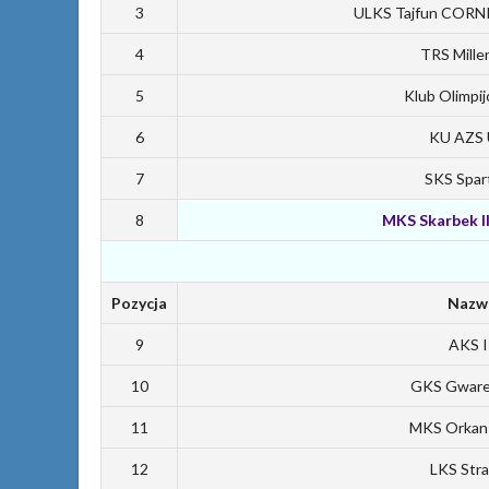
3
ULKS Tajfun CORNI
4
TRS Mill
5
Klub Olimpi
6
KU AZS 
7
SKS Spar
8
MKS Skarbek I
Pozycja
Nazwa
9
AKS I
10
GKS Gware
11
MKS Orkan
12
LKS Str