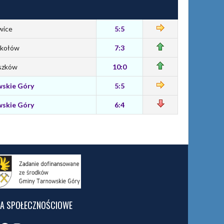
wice
5:5
ikołów
7:3
szków
10:0
wskie Góry
5:5
wskie Góry
6:4
IA SPOŁECZNOŚCIOWE