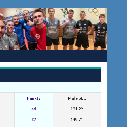
Punkty
Małe pkt.
44
191:29
37
149:71