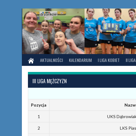
Skip
to
content
STRONA
AKTUALNOŚCI
KALENDARIUM
I LIGA KOBIET
II LIG
GŁÓWNA
III LIGA MĘŻCZYZN
Pozycja
Nazwa
1
UKS Dąbrowiak
2
LKS Pia