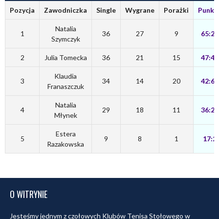
Pozycja
Zawodniczka
Single
Wygrane
Porażki
Punkt
Natalia
1
36
27
9
65:25
Szymczyk
2
Julia Tomecka
36
21
15
47:43
Klaudia
3
34
14
20
42:60
Franaszczuk
Natalia
4
29
18
11
36:23
Młynek
Estera
5
9
8
1
17:2
Razakowska
O WITRYNIE
Jesteśmy jednym z czołowych Klubów Tenisa Stołowego w