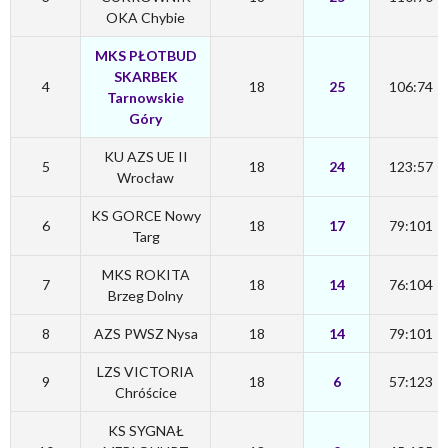
OKA Chybie
MKS PŁOTBUD
SKARBEK
4
18
25
106:74
Tarnowskie
Góry
KU AZS UE II
5
18
24
123:57
Wrocław
KS GORCE Nowy
6
18
17
79:101
Targ
MKS ROKITA
7
18
14
76:104
Brzeg Dolny
8
AZS PWSZ Nysa
18
14
79:101
LZS VICTORIA
9
18
6
57:123
Chróścice
KS SYGNAŁ