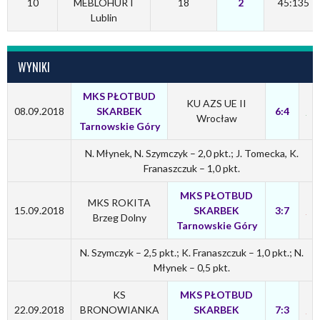
10
MEBLOHURT
18
2
45:135
Lublin
WYNIKI
MKS PŁOTBUD
KU AZS UE II
08.09.2018
SKARBEK
6:4
Wrocław
Tarnowskie Góry
N. Młynek, N. Szymczyk – 2,0 pkt.; J. Tomecka, K.
Franaszczuk – 1,0 pkt.
MKS PŁOTBUD
MKS ROKITA
15.09.2018
SKARBEK
3:7
Brzeg Dolny
Tarnowskie Góry
N. Szymczyk – 2,5 pkt.; K. Franaszczuk – 1,0 pkt.; N.
Młynek – 0,5 pkt.
KS
MKS PŁOTBUD
22.09.2018
BRONOWIANKA
SKARBEK
7:3