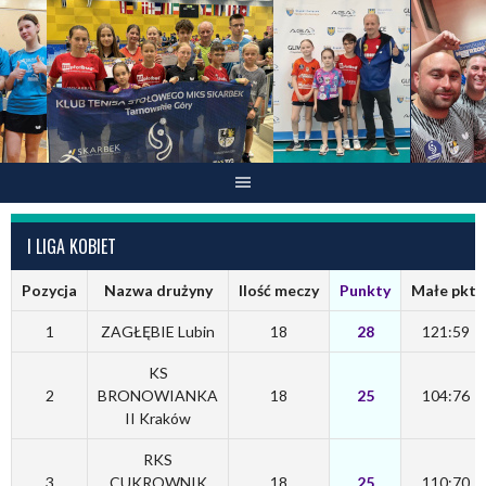
Skip
to
content
I LIGA KOBIET
Pozycja
Nazwa drużyny
Ilość meczy
Punkty
Małe pkt.
1
ZAGŁĘBIE Lubin
18
28
121:59
KS
2
BRONOWIANKA
18
25
104:76
II Kraków
RKS
3
CUKROWNIK
18
25
110:70