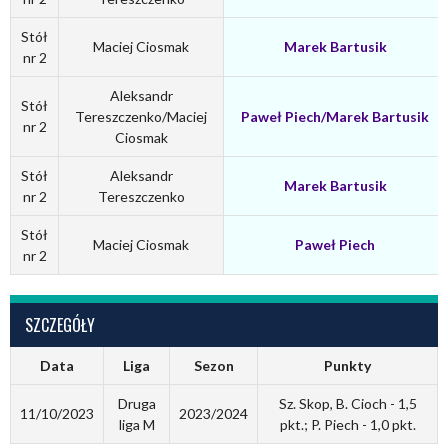
Stół
Maciej Ciosmak
Marek Bartusik
nr 2
Aleksandr
Stół
Tereszczenko/Maciej
Paweł Piech/Marek Bartusik
nr 2
Ciosmak
Stół
Aleksandr
Marek Bartusik
nr 2
Tereszczenko
Stół
Maciej Ciosmak
Paweł Piech
nr 2
SZCZEGÓŁY
Data
Liga
Sezon
Punkty
Druga
Sz. Skop, B. Cioch - 1,5
11/10/2023
2023/2024
liga M
pkt.; P. Piech - 1,0 pkt.