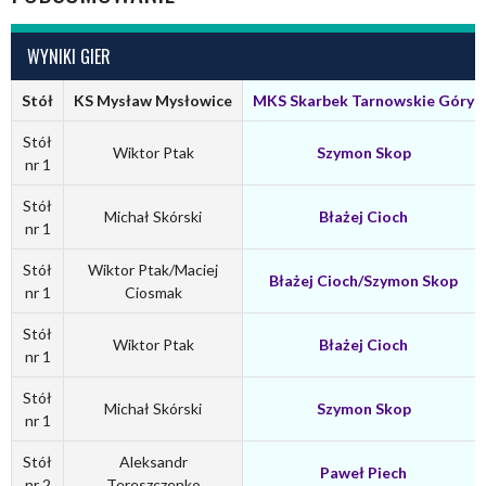
WYNIKI GIER
Stół
KS Mysław Mysłowice
MKS Skarbek Tarnowskie Góry
Stół
Wiktor Ptak
Szymon Skop
nr 1
Stół
Michał Skórski
Błażej Cioch
nr 1
Stół
Wiktor Ptak/Maciej
Błażej Cioch/Szymon Skop
nr 1
Ciosmak
Stół
Wiktor Ptak
Błażej Cioch
nr 1
Stół
Michał Skórski
Szymon Skop
nr 1
Stół
Aleksandr
Paweł Piech
nr 2
Tereszczenko