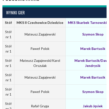
WYNIKI GIER
Stół
MKS II Czechowice Dziedzice
MKS Skarbek Tarnowskie
Stół
Mateusz Zagajewski
Szymon Skop
nr 1
Stół
Paweł Polok
Marek Bartusik
nr 1
Stół
Mateusz Zagajewski/Karol
Marek Bartusik/Daw
nr 1
Orszulak
Jendrysik
Stół
Mateusz Zagajewski
Marek Bartusik
nr 1
Stół
Paweł Polok
Szymon Skop
nr 1
Stół
Rafał Gryga
Jakub Jęsiek
nr 2