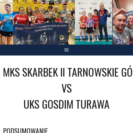
Skip
to
content
MKS SKARBEK II TARNOWSKIE G
VS
UKS GOSDIM TURAWA
PODSUMOWANIE