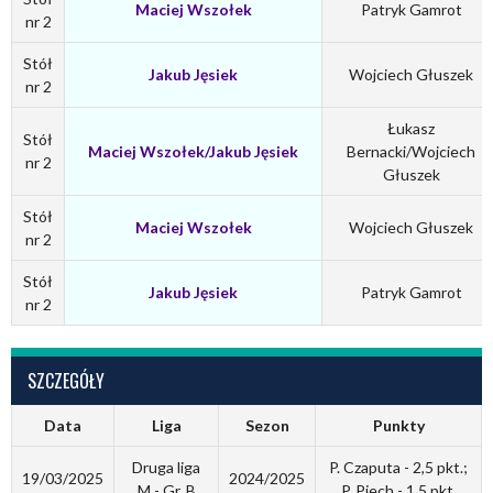
Maciej Wszołek
Patryk Gamrot
nr 2
Stół
Jakub Jęsiek
Wojciech Głuszek
nr 2
Łukasz
Stół
Maciej Wszołek/Jakub Jęsiek
Bernacki/Wojciech
nr 2
Głuszek
Stół
Maciej Wszołek
Wojciech Głuszek
nr 2
Stół
Jakub Jęsiek
Patryk Gamrot
nr 2
SZCZEGÓŁY
Data
Liga
Sezon
Punkty
Druga liga
P. Czaputa - 2,5 pkt.;
19/03/2025
2024/2025
M - Gr. B
P. Piech - 1,5 pkt.