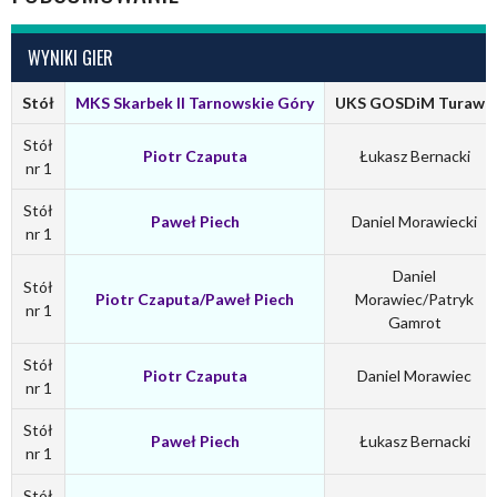
WYNIKI GIER
Stół
MKS Skarbek II Tarnowskie Góry
UKS GOSDiM Turawa
Stół
Piotr Czaputa
Łukasz Bernacki
nr 1
Stół
Paweł Piech
Daniel Morawiecki
nr 1
Daniel
Stół
Piotr Czaputa/Paweł Piech
Morawiec/Patryk
nr 1
Gamrot
Stół
Piotr Czaputa
Daniel Morawiec
nr 1
Stół
Paweł Piech
Łukasz Bernacki
nr 1
Stół